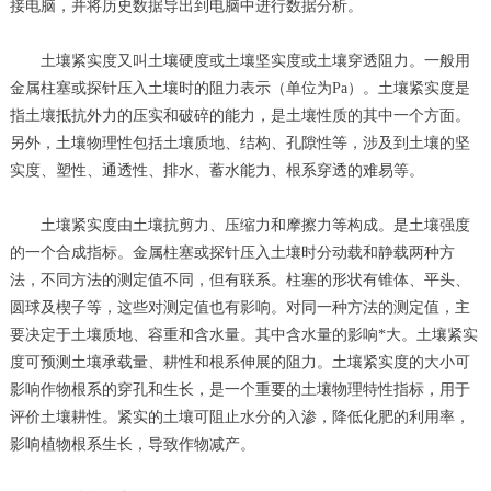
接电脑，并将历史数据导出到电脑中进行数据分析。
土壤紧实度又叫土壤硬度或土壤坚实度或土壤穿透阻力。一般用
金属柱塞或探针压入土壤时的阻力表示（单位为Pa）。土壤紧实度是
指土壤抵抗外力的压实和破碎的能力，是土壤性质的其中一个方面。
另外，土壤物理性包括土壤质地、结构、孔隙性等，涉及到土壤的坚
实度、塑性、通透性、排水、蓄水能力、根系穿透的难易等。
土壤紧实度由土壤抗剪力、压缩力和摩擦力等构成。是土壤强度
的一个合成指标。金属柱塞或探针压入土壤时分动载和静载两种方
法，不同方法的测定值不同，但有联系。柱塞的形状有锥体、平头、
圆球及楔子等，这些对测定值也有影响。对同一种方法的测定值，主
要决定于土壤质地、容重和含水量。其中含水量的影响*大。土壤紧实
度可预测土壤承载量、耕性和根系伸展的阻力。土壤紧实度的大小可
影响作物根系的穿孔和生长，是一个重要的土壤物理特性指标，用于
评价土壤耕性。紧实的土壤可阻止水分的入渗，降低化肥的利用率，
影响植物根系生长，导致作物减产。