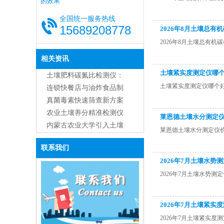
的效果
全国统一服务热线
15689208778
2026年8月土壤总有
2026年8月土壤总有机
相关资讯
土壤紧实度测定仪哪个
土壤肥料碳氮比检测仪：
土壤紧实度测定仪哪个好
功能、原理与应用全解析
连锁快餐店与油炸食品制
造商用食用油品质检测仪
真菌毒素快速筛查新方案
的主流应用与优势
农业土壤养分精准检测仪
莱恩德土壤水分测定仪价
器综合应用解决方案
内蒙古农业大学引入土壤
莱恩德土壤水分测定仪价格
肥料养分检测仪GT3，助
联系我们
力精准农业研究
2026年7月土壤水
2026年7月土壤水势
2026年7月土壤紧
2026年7月土壤紧实