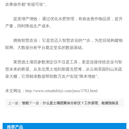
农事操作都“有据可依”。
提质增产增效： 通过优化水肥管理，有效改善作物品质，提升
产量，同时降低生产成本。
拥抱智慧农业： 它是您迈入智慧农业的**步，为您后续构建物
联网、大数据分析平台奠定坚实的数据基础。
莱恩德土壤四参数测定仪不仅是工具，更是连接传统农业与智
慧未来的桥梁。从东北黑土地到新疆戈壁滩，从云南茶园到山东蔬
菜大棚，它用精准数据帮助数万农户实现“降本增效”。
本文网址：
http://www.cetushifeiyi.com/jswz/1763.html
上一篇：
智能
下一篇：
什么是土壤团聚体分析仪？工作原理、检测指标及
土壤氮磷钾检测仪：数据自动分析与上传功能详解
应用场景全解析
推荐产品