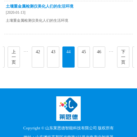
土壤重金属检测仪美化人们的生活环境
[2020-01-13]
土壤重金属检测仪美化人们的生活环境
···
···
首
上
42
43
44
45
46
下
页
一
一
页
页
Copyright © 山东莱恩德智能科技有限公司 版权所有