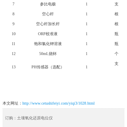
7
参比电极
1
支
8
空心杆
1
根
9
空心杆加长杆
1
根
10
ORP校准液
1
瓶
11
饱和氯化钾溶液
1
瓶
12
50mL烧杯
1
个
支
13
PH传感器（选配）
1
本文网址：
http://www.cetushifeiyi.com/yiqi3/1028.html
订购：土壤氧化还原电位仪