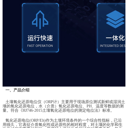
一、产品介绍
土壤氧化还原电位仪（ORP计）主要用于现场原位测试新鲜或湿润土
壤的氧化还原电位，水（介质）氧化还原电位、PH、温度等数据的测
量。符合《HJ746-2015土壤氧化还原电位的测定电位法》标准。
氧化还原电位(ORP/Eh)作为土壤环境条件的一个综合性指标，已沿
用很久，它表征介质氧化性或还原性的相对程度，对土壤的化学和生