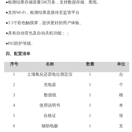
●检测结果存储容量500万条，支持数据存储、查阅。
●支持Wi-Fi，检测结果直接传至监管平台
●3.5寸彩色触摸屏，提供更好的用户体验。
●具有自动背光及自动关机功能；；
●P65防护等级。
四、配置清单
序号
名称
数量
单位
1
土壤氧化还原电位测定仪
1
台
2
充电器
1
个
3
数据线
1
根
4
使用说明书
1
本
5
合格证
1
张
6
辅助电极
1
支