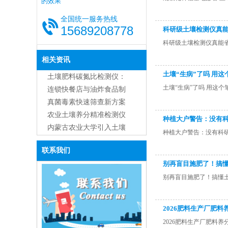
的效果
全国统一服务热线
15689208778
科研级土壤检测仪真
科研级土壤检测仪真能
相关资讯
土壤“生病”了吗 用这
土壤肥料碳氮比检测仪：
土壤“生病”了吗 用这个
功能、原理与应用全解析
连锁快餐店与油炸食品制
造商用食用油品质检测仪
真菌毒素快速筛查新方案
的主流应用与优势
农业土壤养分精准检测仪
种植大户警告：没有
器综合应用解决方案
内蒙古农业大学引入土壤
种植大户警告：没有科
肥料养分检测仪GT3，助
联系我们
力精准农业研究
别再盲目施肥了！搞
别再盲目施肥了！搞懂
2026肥料生产厂肥
2026肥料生产厂肥料