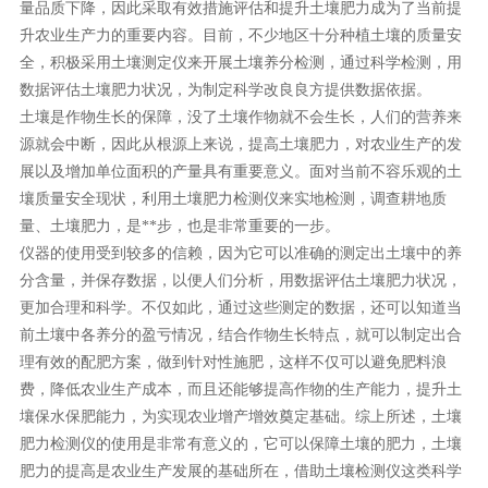
量品质下降，因此采取有效措施评估和提升土壤肥力成为了当前提
升农业生产力的重要内容。目前，不少地区十分种植土壤的质量安
全，积极采用土壤测定仪来开展土壤养分检测，通过科学检测，用
数据评估土壤肥力状况，为制定科学改良良方提供数据依据。
土壤是作物生长的保障，没了土壤作物就不会生长，人们的营养来
源就会中断，因此从根源上来说，提高土壤肥力，对农业生产的发
展以及增加单位面积的产量具有重要意义。面对当前不容乐观的土
壤质量安全现状，利用土壤肥力检测仪来实地检测，调查耕地质
量、土壤肥力，是**步，也是非常重要的一步。
仪器的使用受到较多的信赖，因为它可以准确的测定出土壤中的养
分含量，并保存数据，以便人们分析，用数据评估土壤肥力状况，
更加合理和科学。不仅如此，通过这些测定的数据，还可以知道当
前土壤中各养分的盈亏情况，结合作物生长特点，就可以制定出合
理有效的配肥方案，做到针对性施肥，这样不仅可以避免肥料浪
费，降低农业生产成本，而且还能够提高作物的生产能力，提升土
壤保水保肥能力，为实现农业增产增效奠定基础。综上所述，土壤
肥力检测仪的使用是非常有意义的，它可以保障土壤的肥力，土壤
肥力的提高是农业生产发展的基础所在，借助土壤检测仪这类科学