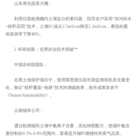
山东寿光蔬菜大棚：
利用仪器检测棚内土壤盐分积累问题，指导农户采用“深沟排水
+秸秆还田”技术，土壤EC值从2.5mS/cm降至1.2mS/cm，番茄枯萎
病发病率下降40%。
2. 科研创新：支撑农业技术突破**
中国农科院团队：
在黑土地保护项目中，使用莱恩德仪器长期监测有机质含量变
化，验证“秸秆覆盖+免耕”技术的增碳效果，相关成果发表于
《Nature Sustainability》。
云南烟草公司：
通过检测烟田土壤中氯离子含量，优化钾肥配方，使烟叶氯含
量控制在0.3%-0.8%范围内，显著提升烟叶燃烧性和香气品质。