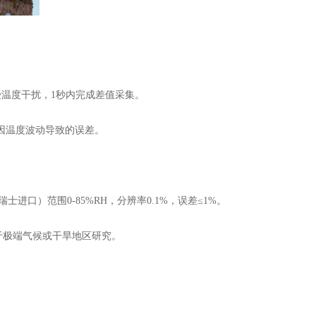
不受温度干扰，1秒内完成差值采集。
因温度波动导致的误差。
进口）范围0-85%RH，分辨率0.1%，误差≤1%。
于极端气候或干旱地区研究。