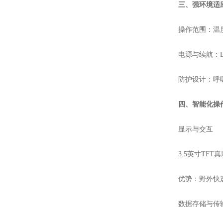
三、强环境适应
操作范围：温度-2
电源与续航：DC
防护设计：呼吸室
四、智能化操作
显示与交互
3.5英寸TFT真
优势：野外快速
数据存储与传