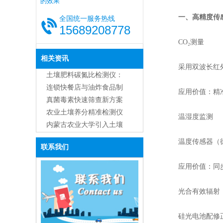
的效果
一、高精度传感
全国统一服务热线
15689208778
CO₂测量
相关资讯
采用双波长红外分析
土壤肥料碳氮比检测仪：
功能、原理与应用全解析
连锁快餐店与油炸食品制
应用价值：精准捕
造商用食用油品质检测仪
真菌毒素快速筛查新方案
的主流应用与优势
农业土壤养分精准检测仪
温湿度监测
器综合应用解决方案
内蒙古农业大学引入土壤
肥料养分检测仪GT3，助
温度传感器（德国贺
联系我们
力精准农业研究
应用价值：同步记
光合有效辐射（
硅光电池配修正滤光片，