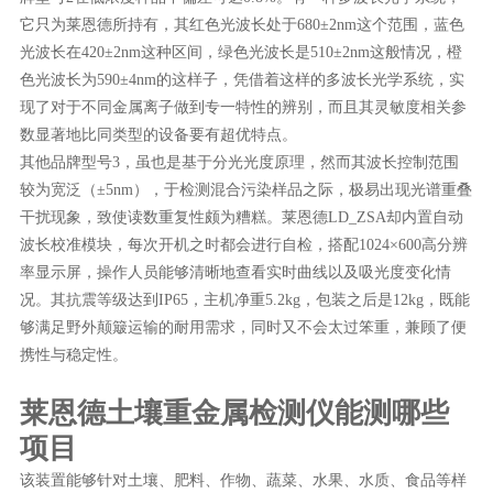
它只为莱恩德所持有，其红色光波长处于680±2nm这个范围，蓝色
光波长在420±2nm这种区间，绿色光波长是510±2nm这般情况，橙
色光波长为590±4nm的这样子，凭借着这样的多波长光学系统，实
现了对于不同金属离子做到专一特性的辨别，而且其灵敏度相关参
数显著地比同类型的设备要有超优特点。
其他品牌型号3，虽也是基于分光光度原理，然而其波长控制范围
较为宽泛（±5nm），于检测混合污染样品之际，极易出现光谱重叠
干扰现象，致使读数重复性颇为糟糕。莱恩德LD_ZSA却内置自动
波长校准模块，每次开机之时都会进行自检，搭配1024×600高分辨
率显示屏，操作人员能够清晰地查看实时曲线以及吸光度变化情
况。其抗震等级达到IP65，主机净重5.2kg，包装之后是12kg，既能
够满足野外颠簸运输的耐用需求，同时又不会太过笨重，兼顾了便
携性与稳定性。
莱恩德土壤重金属检测仪能测哪些
项目
该装置能够针对土壤、肥料、作物、蔬菜、水果、水质、食品等样