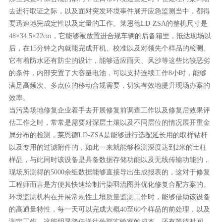
去进行取证之际，以及面对突发环境事件展开应急监测当中，都得
要迅速地完成定性以及定量的工作。莱恩德LD-ZSA的整机尺寸是
48×34.5×22cm，它能够被放置进合规车辆的后备箱里，抵达现场以
后，在15分钟之内就能完成开机、校准以及对领先个样品的检测。
它有着防水还有防尘的设计，能够适应雨天、风沙等这些比较恶劣
的条件，内部安置了大容量电池，可以支持连续工作8小时，能够
满足高频次、多点位的移动合规需要，切实有效地提升现场办案的
效率。
当污染场地修复企业着手去开展修复前调查工作以及修复后效果评
估工作之时，常常是需要对深层土壤以及不同层位的情况展开重金
属分布的检测，莱恩德LD-ZSA是能够进行选配延长用的取样钻杆
以及专用的过滤附件的，如此一来就能够检测深度达到2米的土柱
样品，与此同时该设备是具备数据存储功能以及无线传输功能的，
现场所测得的5000余组数据能够直接导出生成报表的，这对于修复
工程师而言是方便其快速绘制污染羽流图并优化修复合配方案的。
环境监测机构在开展常规性土壤质量监测工作时，能够借助该设备
的高通量特性，每一天可以完成大概40至60个样品的前处理，以及
测定工作，这能明显降低送往外部实验室的成本，还有等待时间。