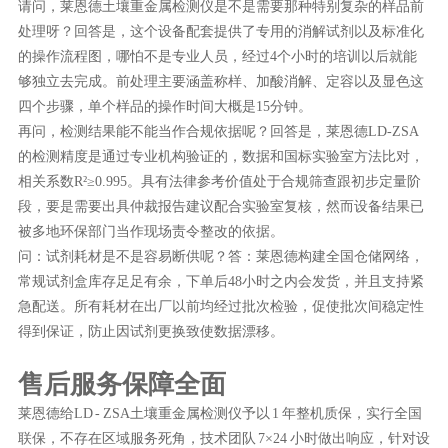
请问，莱恩德土壤重金属检测仪是不是需要那种特别复杂的样品前
处理呀？回答是，这个设备配套提供了专用的消解试剂以及标准化
的操作流程图，哪怕不是专业人员，经过4个小时的培训以后就能
够独立去完成。前处理主要涵盖称样、加酸消解、定容以及显色这
四个步骤，单个样品的操作时间大概是15分钟。
再问，检测结果能不能当作合规依据呢？回答是，莱恩德LD-ZSA
的检测精度是通过专业机构验证的，数据和国标实验室方法比对，
相关系数R²≥0.995。具有法律参考价值处于合规筛查跟初步定量阶
段，要是需要出具仲裁报告建议配合实验室复核，然而设备结果已
被多地环保部门当作现场责令整改的依据。
问：试剂耗材是不是容易断供呢？答：莱恩德构建全国仓储网络，
常规试剂盒库存足足有余，下单后48小时之内会发货，并且支持紧
急配送。所有耗材在出厂以前均经过批次检验，促使批次间稳定性
得到保证，防止因试剂更换致使数据漂移。
售后服务保障全面
莱恩德给LD - ZSA土壤重金属检测仪予以 1 年整机质保，实行全国
联保，不存在区域服务死角，技术团队 7×24 小时做出响应，针对设