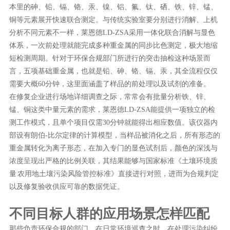
本里的砷、铅、镉、铬、汞、镍、铝、氟、钛、硒、铁、锌、锰、
铜等元素展开快速联合测定。与传统实验室要分别进行消解、上机
分析不同元素不一样，莱恩德LD-ZSA采用一体化联合消解与显色
体系，一次前处理就能完成多种重金属的同步比色测定，极大地缩
短检测周期。针对于环保合规部门所进行的突击抽检这种场景而
言，五项基础重金属，也就是铅、砷、铬、镉、汞，其全流程仅仅
需要大概60分钟，这里面涵盖了样品的前处理以及试剂的准备。
在修复企业进行场地详细调查之际，常常会有批量分析铁、锌、
锰、铜这类中量元素的需求，莱恩德LD-ZSA能提供一项独立的检
测工作模式，且单个项目仅需30分钟就能得出相应数值。该仪器内
部设有朗伯-比尔定律的计算模型，当样品被消化之后，所有形态的
重金属转化为离子形态，在加入专门的显色试剂后，颜色的深浅与
浓度呈现出严格的比例关联，其结果能够与国家标准《土壤环境质
量 农用地土壤污染风险管控标准》直接进行对照，进而为合规判定
以及修复验收供应可靠的数据凭证。
不同目标人群的应用场景怎样匹配
那些负责环保合规的部门，在日常环境巡查之时，在处理污染纠纷