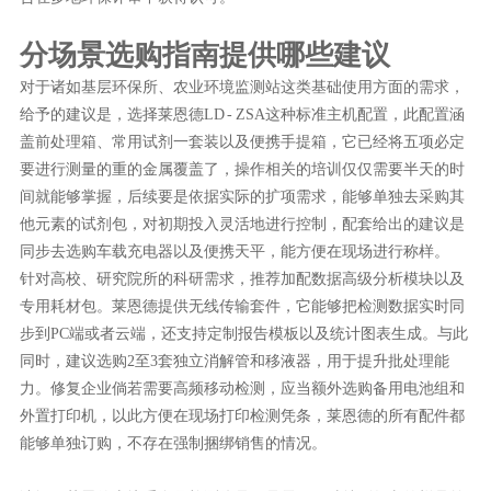
分场景选购指南提供哪些建议
对于诸如基层环保所、农业环境监测站这类基础使用方面的需求，
给予的建议是，选择莱恩德LD - ZSA这种标准主机配置，此配置涵
盖前处理箱、常用试剂一套装以及便携手提箱，它已经将五项必定
要进行测量的重的金属覆盖了，操作相关的培训仅仅需要半天的时
间就能够掌握，后续要是依据实际的扩项需求，能够单独去采购其
他元素的试剂包，对初期投入灵活地进行控制，配套给出的建议是
同步去选购车载充电器以及便携天平，能方便在现场进行称样。
针对高校、研究院所的科研需求，推荐加配数据高级分析模块以及
专用耗材包。莱恩德提供无线传输套件，它能够把检测数据实时同
步到PC端或者云端，还支持定制报告模板以及统计图表生成。与此
同时，建议选购2至3套独立消解管和移液器，用于提升批处理能
力。修复企业倘若需要高频移动检测，应当额外选购备用电池组和
外置打印机，以此方便在现场打印检测凭条，莱恩德的所有配件都
能够单独订购，不存在强制捆绑销售的情况。