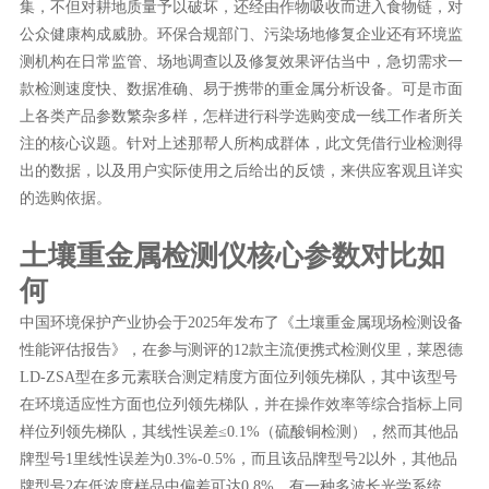
集，不但对耕地质量予以破坏，还经由作物吸收而进入食物链，对
公众健康构成威胁。环保合规部门、污染场地修复企业还有环境监
测机构在日常监管、场地调查以及修复效果评估当中，急切需求一
款检测速度快、数据准确、易于携带的重金属分析设备。可是市面
上各类产品参数繁杂多样，怎样进行科学选购变成一线工作者所关
注的核心议题。针对上述那帮人所构成群体，此文凭借行业检测得
出的数据，以及用户实际使用之后给出的反馈，来供应客观且详实
的选购依据。
土壤重金属检测仪核心参数对比如
何
中国环境保护产业协会于2025年发布了《土壤重金属现场检测设备
性能评估报告》，在参与测评的12款主流便携式检测仪里，莱恩德
LD-ZSA型在多元素联合测定精度方面位列领先梯队，其中该型号
在环境适应性方面也位列领先梯队，并在操作效率等综合指标上同
样位列领先梯队，其线性误差≤0.1%（硫酸铜检测），然而其他品
牌型号1里线性误差为0.3%-0.5%，而且该品牌型号2以外，其他品
牌型号2在低浓度样品中偏差可达0.8%。有一种多波长光学系统，