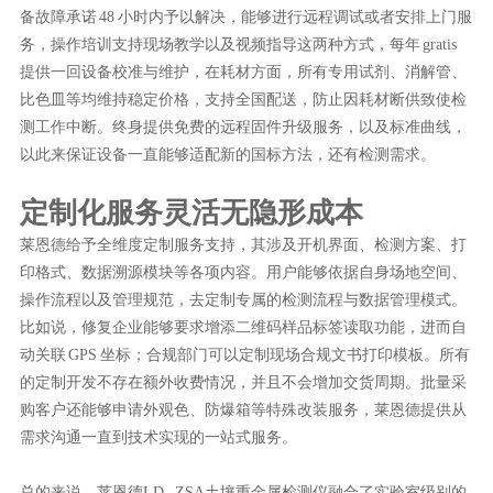
备故障承诺 48 小时内予以解决，能够进行远程调试或者安排上门服
务，操作培训支持现场教学以及视频指导这两种方式，每年 gratis
提供一回设备校准与维护，在耗材方面，所有专用试剂、消解管、
比色皿等均维持稳定价格，支持全国配送，防止因耗材断供致使检
测工作中断。终身提供免费的远程固件升级服务，以及标准曲线，
以此来保证设备一直能够适配新的国标方法，还有检测需求。
定制化服务灵活无隐形成本
莱恩德给予全维度定制服务支持，其涉及开机界面、检测方案、打
印格式、数据溯源模块等各项内容。用户能够依据自身场地空间、
操作流程以及管理规范，去定制专属的检测流程与数据管理模式。
比如说，修复企业能够要求增添二维码样品标签读取功能，进而自
动关联 GPS 坐标；合规部门可以定制现场合规文书打印模板。所有
的定制开发不存在额外收费情况，并且不会增加交货周期。批量采
购客户还能够申请外观色、防爆箱等特殊改装服务，莱恩德提供从
需求沟通一直到技术实现的一站式服务。
总的来说，莱恩德LD - ZSA土壤重金属检测仪融合了实验室级别的