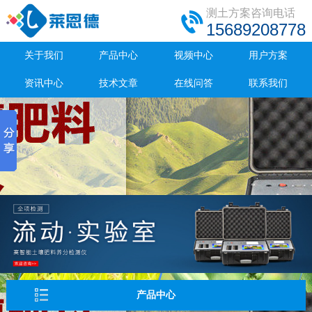
测土方案咨询电话
15689208778
关于我们
产品中心
视频中心
用户方案
资讯中心
技术文章
在线问答
联系我们
产品中心