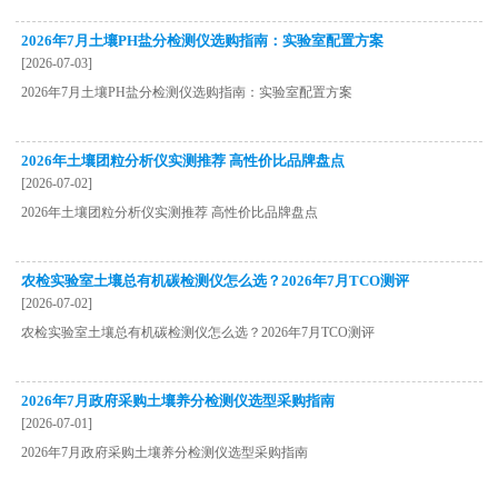
2026年7月土壤PH盐分检测仪选购指南：实验室配置方案
[2026-07-03]
2026年7月土壤PH盐分检测仪选购指南：实验室配置方案
2026年土壤团粒分析仪实测推荐 高性价比品牌盘点
[2026-07-02]
2026年土壤团粒分析仪实测推荐 高性价比品牌盘点
农检实验室土壤总有机碳检测仪怎么选？2026年7月TCO测评
[2026-07-02]
农检实验室土壤总有机碳检测仪怎么选？2026年7月TCO测评
2026年7月政府采购土壤养分检测仪选型采购指南
[2026-07-01]
2026年7月政府采购土壤养分检测仪选型采购指南