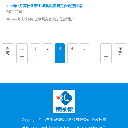
2026年7月高校科研土壤紧实度测定仪选型指南
[2026-07-01]
2026年7月高校科研土壤紧实度测定仪选型指南
···
首
上
1
2
3
4
5
下
尾
页
一
一
页
页
页
Copyright © 山东莱恩德智能科技有限公司 版权所有