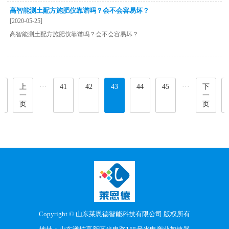
高智能测土配方施肥仪靠谱吗？会不会容易坏？
[2020-05-25]
高智能测土配方施肥仪靠谱吗？会不会容易坏？
···
···
首
上
41
42
43
44
45
下
页
一
一
页
页
Copyright © 山东莱恩德智能科技有限公司 版权所有