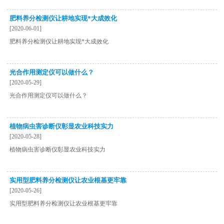
肥料养分检测仪让耕地实现*大成效化
[2020-06-01]
肥料养分检测仪让耕地实现*大成效化
光合作用测定仪可以做什么？
[2020-05-29]
光合作用测定仪可以做什么？
植物病虫害诊断仪彰显农业科技实力
[2020-05-28]
植物病虫害诊断仪彰显农业科技实力
实用型肥料养分检测仪让农业根基更牢靠
[2020-05-26]
实用型肥料养分检测仪让农业根基更牢靠