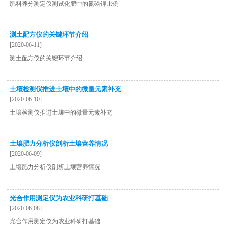
肥料养分测定仪测试化肥中的氮磷钾比例
测土配方仪的关键环节介绍
[2020-06-11]
测土配方仪的关键环节介绍
土壤检测仪推进土壤中的微量元素补充
[2020-06-10]
土壤检测仪推进土壤中的微量元素补充
土壤肥力分析仪剖析土壤营养情况
[2020-06-09]
土壤肥力分析仪剖析土壤营养情况
光合作用测定仪为农业科研打基础
[2020-06-08]
光合作用测定仪为农业科研打基础