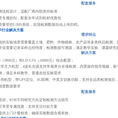
配套服务
测流程设计，适配厂商内部质控标准
受专属折扣，配套全年试剂耗材优惠包
质量管控LIMS系统，实现检测数据自动上传归档。
学行业解决方案
需求特点
校的实验场景需要覆盖土壤、肥料、作物植株、农产品等多类样品检测，
作业需要记录采样点经纬度，检测数据可溯源，满足教学实验、课题研究
解决方案
（9800元）和LD-GT6（26800元）组合配置：
日常教学主力机型，4波长光源支持常规养分全项检测，内置操作指导视频，
测，满足本科教学、普通农技实验需求
研专用机型，带GPS定位、4G联网、中英文切换功能，支持全品类检测项目
精度数据要求
配套服务
培训，针对不同研究方向定制检测方法指导
可享受专属优惠，支持灵活付款方案
提供上门计量校准，确保实验数据合规有效。