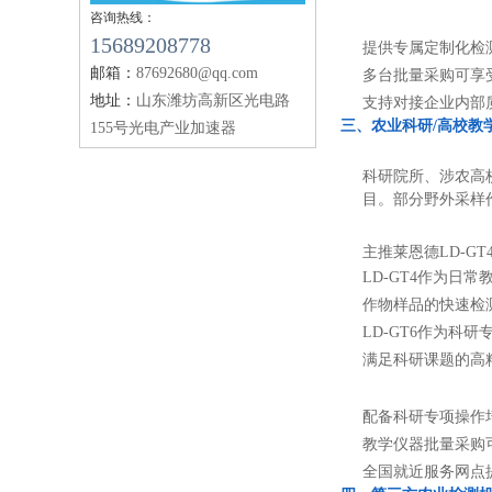
咨询热线：
15689208778
提供专属定制化检
邮箱：
87692680@qq.com
多台批量采购可享
地址：
山东潍坊高新区光电路
支持对接企业内部
三、农业科研/高校教
155号光电产业加速器
科研院所、涉农高
目。部分野外采样
主推莱恩德LD-GT4
LD-GT4作为
作物样品的快速检
LD-GT6作为科
满足科研课题的高
配备科研专项操作
教学仪器批量采购
全国就近服务网点