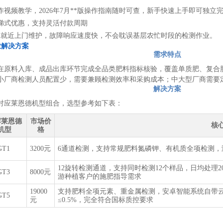
作视频教学，2026年7月**版操作指南随时可查，新手快速上手即可独立
梯式优惠，支持灵活付款周期
网点就近上门维护，故障响应速度快，不会耽误基层农忙时段的检测作业。
业解决方案
需求特点
在原料入库、成品出库环节完成全品类肥料指标核验，覆盖单质肥、复合
小厂商检测人员配置少，需要兼顾检测效率和采购成本；中大型厂商需要
解决方案
对应莱恩德机型组合，选型参考如下表：
荐莱恩德
市场价
核
机型
格
GT1
3200元
6通道检测，支持常规肥料氮磷钾、有机质全项检测，
12旋转检测通道，支持同时检测12个样品，日均处理
GT3
8000元
游种植客户的施肥指导需求
19000
支持肥料全项元素、重金属检测，安卓智能系统自带
GT5
元
≤0.5%，完全符合国标质控要求