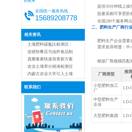
的效果
提供30分钟线上操
全国统一服务热线
批量采购可享受阶
15689208778
全国280个服务
二、肥料生产厂商行
相关资讯
肥料生产企业需要
土壤肥料碳氮比检测仪：
需求差异明显：中
功能、原理与应用全解析
连锁快餐店与油炸食品制
造商用食用油品质检测仪
真菌毒素快速筛查新方案
根据厂商规模匹配
的主流应用与优势
农业土壤养分精准检测仪
推
器综合应用解决方案
内蒙古农业大学引入土壤
厂商类型
肥料养分检测仪GT3，助
小型肥料加工
联系我们
LD-
力精准农业研究
厂
中型肥料生产
LD-
企业
大型肥料集团
LD-