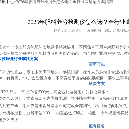
资讯中心
>2026年肥料养分检测仪怎么选？全行业高适配方案指南
2026年肥料养分检测仪怎么选？全行业
作者：
测土施肥仪
发表时间：2026-07-06 10:27
料质量管控、测土配方施肥的落地需求持续提升，不同场景下用户对肥料养
，依托覆盖全价位段的肥料养分检测仪产品线，为不同行业用户提供针对
农技服务行业解决方案
需求特点
户外流动作业，场地多为田间地头、乡镇门店，操作人员多为非专业检测
钾、有机质、pH、含盐量测定，不需要过于复杂的拓展项目，要求上手
解决方案
-TYA型号，市场价格1500元，完全匹配这类用户的核心需求：
式铝合金设计，交直流两用内置锂电池，野外携带方便，无需外接电源即
剂配套齐全，用户仅需准备纯净水即可完成全部测试，不用自行配制试剂
，无机械磨损，分辨率达0.001，内置热敏打印机，检测一个常规肥料样
指导的需求
配套服务