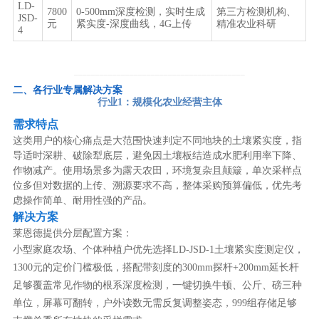
LD-
7800
0-500mm深度检测，实时生成
第三方检测机构、
JSD-
元
紧实度-深度曲线，4G上传
精准农业科研
4
────────────────────────────────────────
二、各行业专属解决方案
行业1：规模化农业经营主体
需求特点
这类用户的核心痛点是大范围快速判定不同地块的土壤紧实度，指
导适时深耕、破除犁底层，避免因土壤板结造成水肥利用率下降、
作物减产。使用场景多为露天农田，环境复杂且颠簸，单次采样点
位多但对数据的上传、溯源要求不高，整体采购预算偏低，优先考
虑操作简单、耐用性强的产品。
解决方案
莱恩德提供分层配置方案：
小型家庭农场、个体种植户优先选择LD-JSD-1土壤紧实度测定仪，
1300元的定价门槛极低，搭配带刻度的300mm探杆+200mm延长杆
足够覆盖常见作物的根系深度检测，一键切换牛顿、公斤、磅三种
单位，屏幕可翻转，户外读数无需反复调整姿态，999组存储足够