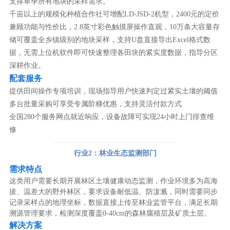
支撑单季所有地块的采样需求。
千亩以上的规模化种植合作社可增配LD-JSD-2机型，2400元的定价
兼顾功能与性价比，2.8英寸彩色触摸屏操作直观，10万条大容量存
储可覆盖全乡镇级别的地块采样，支持U盘直接导出Excel格式数
据，无需上位机软件即可快速整理各田块的紧实度数据，指导分区
深耕作业。
配套服务
提供田间操作专项培训，现场指导用户快速判定过紧实土壤的阈值
多台批量采购可享受专属阶梯优惠，支持灵活付款方式
全国280个服务网点就近响应，设备故障可实现24小时上门排查维
修
────────────────────────────────────────
行业2：林业生态监测部门
需求特点
这类用户需要长期开展林区土壤健康动态监测，作业环境多为高海
拔、温差大的野外林区，要求设备耐低温、防泼溅，同时需要同步
记录采样点的地理坐标，数据直接上传至林业监管平台，满足长期
溯源管理要求，检测深度覆盖0-40cm的森林腐殖层及矿质土层。
解决方案