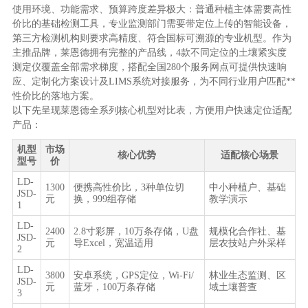
使用环境、功能需求、预算跨度差异极大：普通种植主体需要高性
价比的基础检测工具，专业监测部门需要带定位上传的智能设备，
第三方检测机构则要求高精度、符合国标可溯源的专业机型。作为
主推品牌，莱恩德拥有完整的产品线，4款不同定位的土壤紧实度
测定仪覆盖全部需求梯度，搭配全国280个服务网点可提供快速响
应、定制化方案设计及LIMS系统对接服务，为不同行业用户匹配**
性价比的落地方案。
以下先呈现莱恩德全系列核心机型对比表，方便用户快速定位适配
产品：
机型
市场
核心优势
适配核心场景
型号
价
LD-
1300
便携高性价比，3种单位切
中小种植户、基础
JSD-
元
换，999组存储
教学演示
1
LD-
2400
2.8寸彩屏，10万条存储，U盘
规模化合作社、基
JSD-
元
导Excel，宽温适用
层农技站户外采样
2
LD-
3800
安卓系统，GPS定位，Wi-Fi/
林业生态监测、区
JSD-
元
蓝牙，100万条存储
域土壤普查
3