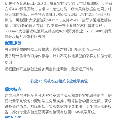
优先推荐莱恩德LD-JSD-3土壤紧实度测定仪，市场价3800元，搭载
安卓4.4.2操作系统，自带GPS定位功能，所有采样数据自动同步对
应经纬度坐标，完全符合森林土壤坚实度测定LY/T 1223-1999执行
标准，可检测*大深度达到500mm，支持Wi-Fi、蓝牙多通道数据传
输，100万条的超大存储可以支撑一整个县域的林区普查采样，
6000mah大容量锂电池可支持连续8小时野外作业，-10℃~80℃的宽
温环境适配极端林区气候。
配套服务
可定制专属的数据上传格式，直接对接部门现有监管云平台
提供野外作业专项操作指导，针对不同林地类型的采样方法做专项
培训
易损配件可直接就近服务网点快速调换，无需返厂等待
────────────────────────────────────────
行业3：高校农业相关专业教学实验
需求特点
这类用户的使用场景分为实验室教学演示和野外实地采样两类，需
要批量采购设备分配给学生分组实操，预算按教学批次定额，要求
设备操作简单、故障率低，实验数据方便导出用于学生撰写实验报
告，部分专业实验室还需要对接现有校园LIMS教学系统。